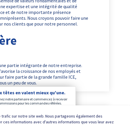
nsemble de valeurs fondamentales et de
 une expertise et une intégrité de qualité
nce et de notre importante présence
omniprésents. Nous croyons pouvoir faire une
ur nos clients que pour notre personnel.
ière
ne partie intégrante de notre entreprise.
 favorise la croissance de nos employés et
our faire partie de la grande famille ICE,
ous un peu de vous.
x têtes en valent mieux qu'une.
ez notre partenaire et commencez à recevoir
ommissions pour les commandes référées.
Visitez notre plateforme de
référencement ici.
le trafic sur notre site web. Nous partageons également des
ner ces informations avec d'autres informations que vous leur avez