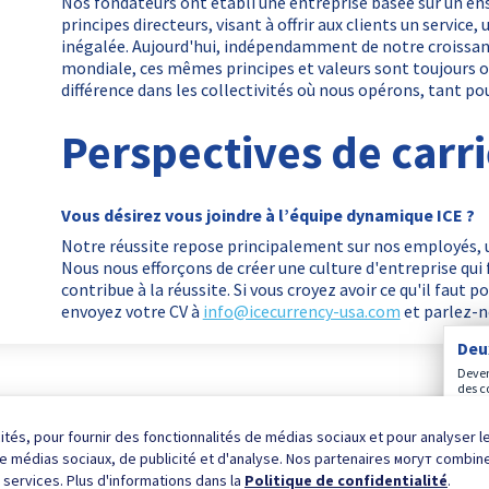
Nos fondateurs ont établi une entreprise basée sur un e
principes directeurs, visant à offrir aux clients un service,
inégalée. Aujourd'hui, indépendamment de notre croissa
mondiale, ces mêmes principes et valeurs sont toujours 
différence dans les collectivités où nous opérons, tant po
Perspectives de carr
Vous désirez vous joindre à l’équipe dynamique ICE ?
Notre réussite repose principalement sur nos employés, u
Nous nous efforçons de créer une culture d'entreprise qui
contribue à la réussite. Si vous croyez avoir ce qu'il faut p
envoyez votre CV à
info@icecurrency-usa.com
et parlez-n
Deu
Deven
des c
e
cités, pour fournir des fonctionnalités de médias sociaux et pour analyser 
 de médias sociaux, de publicité et d'analyse. Nos partenaires могут combi
s services. Plus d'informations dans la
Politique de confidentialité
.