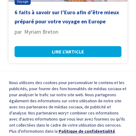
Voyage
6 faits à savoir sur l’Euro afin d’être mieux
préparé pour votre voyage en Europe
par Myriam Breton
LIRE L'ARTICLE
Nous utilisons des cookies pour personnaliser le contenu et les
publicités, pour fournir des fonctionnalités de médias sociaux et
pour analyser le trafic sur notre site web. Nous partageons
A propos de ICE
FAQ
Nous joindre
également des informations sur votre utilisation de notre site
avec nos partenaires de médias sociaux, de publicité et
d'analyse. Nos partenaires могут combiner ces informations
avec d'autres informations que vous leur avez fournies ou qu'ils
ont collectées dans le cadre de votre utilisation des services.
Deux têtes en valent mieux qu'une.
Plus d'informations dans la
Politique de confidentialité
.
Devenez notre partenaire et commencez à recevoir des