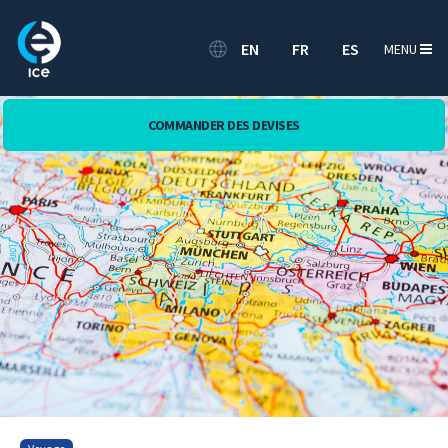
EN
FR
ES
MENU
COMMANDER DES DEVISES
[Translate to Français:]