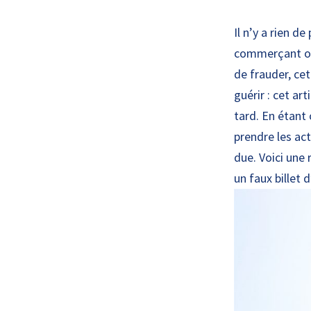
Il n’y a rien d
commerçant ou 
de frauder, ce
guérir : cet ar
tard. En étant
prendre les act
due. Voici une 
un faux billet d