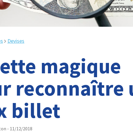
es
Devises
ette magique
r reconnaître 
x billet
ton
-
11/12/2018