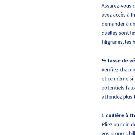
Assurez-vous de
avez accès à In
demander à un 
quelles sont le
filigranes, les
½ tasse de vé
Vérifiez chacu
et ce même si 
potentiels faux
attendez plus t
1 cuillère à t
Pliez un coin 
vos propres bi