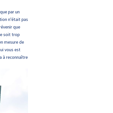
nque par un
ion n’était pas
révenir que
e soit trop
 en mesure de
qui vous est
ra à reconnaître