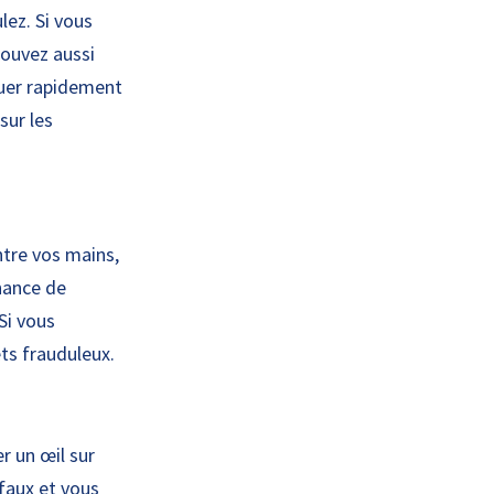
lez. Si vous
pouvez aussi
quer rapidement
sur les
ntre vos mains,
enance de
Si vous
lets frauduleux.
r un œil sur
faux et vous