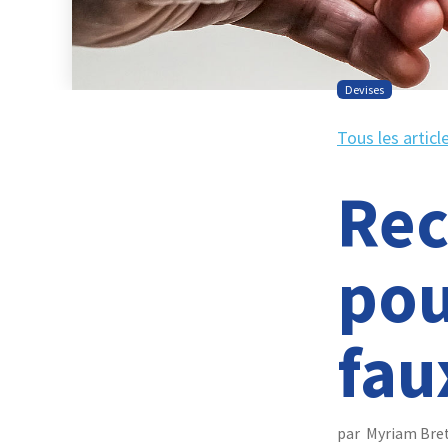
Devises
Tous les articl
Rec
pou
fau
par
Myriam Bre