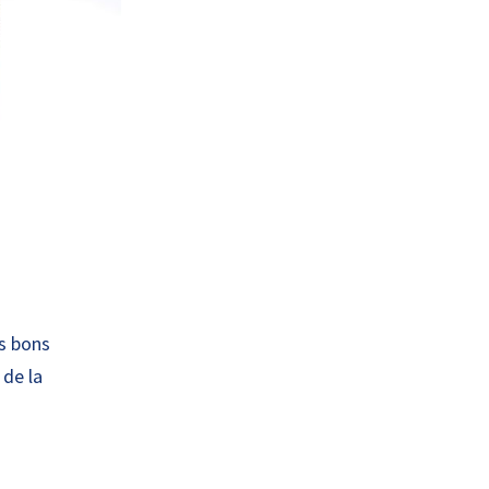
es bons
 de la