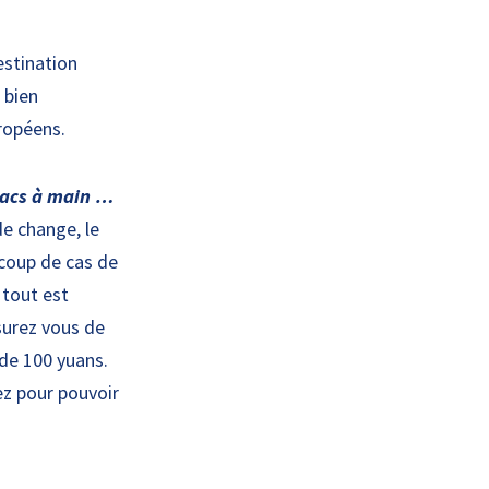
estination
 bien
uropéens.
 sacs à main …
de change, le
ucoup de cas de
 tout est
ssurez vous de
 de 100 yuans.
ez pour pouvoir