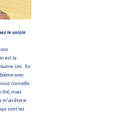
ez le voisin
ions
in est la
Royaume-Uni. En
roblème avec
vous conseille
u thé, mais
e m’arrêterai
 qui sont les