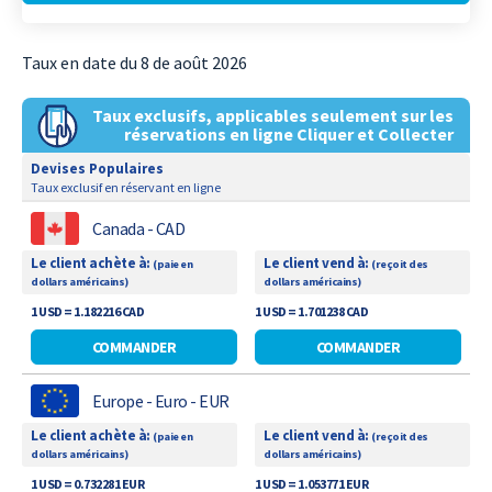
Taux en date du 8 de août 2026
Taux exclusifs, applicables seulement sur les
réservations en ligne Cliquer et Collecter
Devises Populaires
Taux exclusif en réservant en ligne
Canada - CAD
Le client achète à:
Le client vend à:
(paie en
(reçoit des
dollars américains)
dollars américains)
1 USD = 1.182216 CAD
1 USD = 1.701238 CAD
COMMANDER
COMMANDER
Europe - Euro - EUR
Le client achète à:
Le client vend à:
(paie en
(reçoit des
dollars américains)
dollars américains)
1 USD = 0.732281 EUR
1 USD = 1.053771 EUR