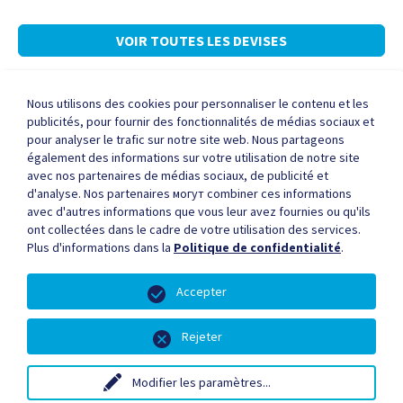
VOIR TOUTES LES DEVISES
Nous utilisons des cookies pour personnaliser le contenu et les
publicités, pour fournir des fonctionnalités de médias sociaux et
pour analyser le trafic sur notre site web. Nous partageons
A propos de ICE
FAQ
Nous joindre
également des informations sur votre utilisation de notre site
avec nos partenaires de médias sociaux, de publicité et
d'analyse. Nos partenaires могут combiner ces informations
avec d'autres informations que vous leur avez fournies ou qu'ils
ont collectées dans le cadre de votre utilisation des services.
Deux têtes en valent mieux qu'une.
Plus d'informations dans la
Politique de confidentialité
.
Devenez notre partenaire et commencez à recevoir des
commissions pour les commandes référées.
Visitez notre plateforme de
Accepter
référencement ici.
Rejeter
© Copyright 2018 - International Currency Exchange.
Modifier les paramètres
...
Conditions d'utilisation
Politique de confidentialité
Avis légaux