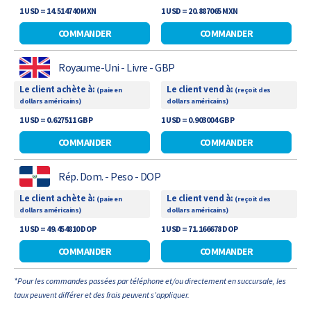
1 USD = 14.514740 MXN
1 USD = 20.887065 MXN
COMMANDER
COMMANDER
Royaume-Uni - Livre - GBP
Le client achète à:
Le client vend à:
(paie en
(reçoit des
dollars américains)
dollars américains)
1 USD = 0.627511 GBP
1 USD = 0.903004 GBP
COMMANDER
COMMANDER
Rép. Dom. - Peso - DOP
Le client achète à:
Le client vend à:
(paie en
(reçoit des
dollars américains)
dollars américains)
1 USD = 49.454810 DOP
1 USD = 71.166678 DOP
COMMANDER
COMMANDER
*Pour les commandes passées par téléphone et/ou directement en succursale, les
taux peuvent différer et des frais peuvent s’appliquer.