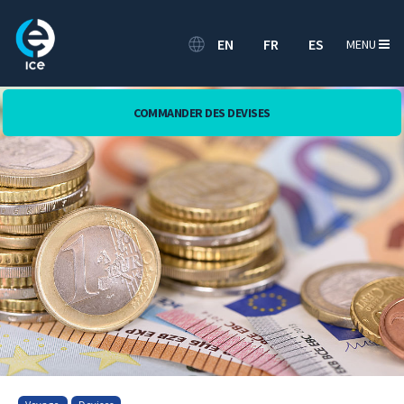
EN
FR
ES
MENU
COMMANDER DES DEVISES
[Translate to Français:]